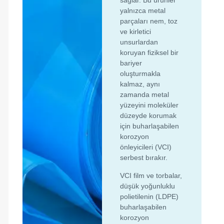
sağlar. Bu ürünler
yalnızca metal
parçaları nem, toz
ve kirletici
unsurlardan
koruyan fiziksel bir
bariyer
oluşturmakla
kalmaz, aynı
zamanda metal
yüzeyini moleküler
düzeyde korumak
için buharlaşabilen
korozyon
önleyicileri (VCI)
serbest bırakır.
VCI film ve torbalar,
düşük yoğunluklu
polietilenin (LDPE)
buharlaşabilen
korozyon