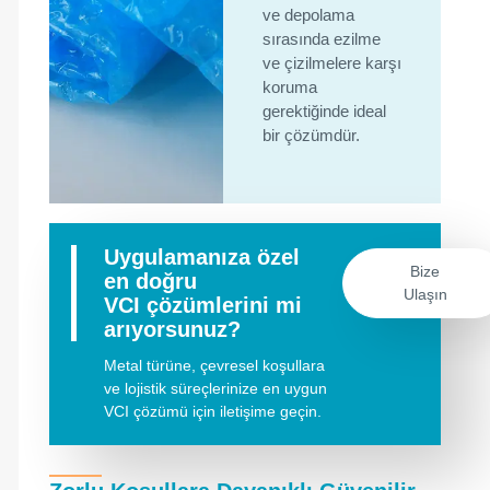
ve depolama
sırasında ezilme
ve çizilmelere karşı
koruma
gerektiğinde ideal
bir çözümdür.
Uygulamanıza özel
Bize
en doğru
Ulaşın
VCI çözümlerini mi
arıyorsunuz?
M
etal
türüne
,
çevresel
koşullara
ve
lojistik
süreçlerinize
en
uygun
VCI
çözümü
için
iletişime
geçin
.