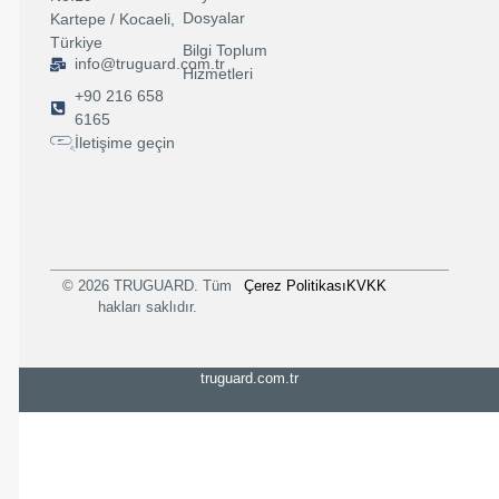
Dosyalar
Kartepe / Kocaeli,
Türkiye
Bilgi Toplum
info@truguard.com.tr
Hizmetleri
+90 216 658
6165
İletişime geçin
© 2026 TRUGUARD. Tüm
Çerez Politikası
KVKK
hakları saklıdır.
truguard.com.tr