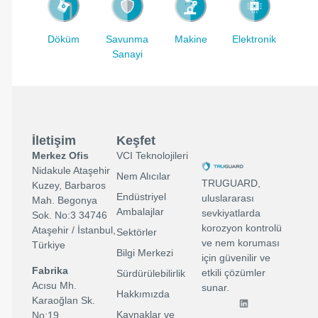
Savunma
Makine
Elektronik
Döküm
Sanayi
İletişim
Keşfet
Merkez Ofis
VCI Teknolojileri
Nidakule Ataşehir
Nem Alıcılar
TRUGUARD,
Kuzey, Barbaros
Endüstriyel
uluslararası
Mah. Begonya
Ambalajlar
sevkiyatlarda
Sok. No:3 34746
korozyon kontrolü
Ataşehir / İstanbul,
Sektörler
ve nem koruması
Türkiye
Bilgi Merkezi
için güvenilir ve
Fabrika
etkili çözümler
Sürdürülebilirlik
Acısu Mh.
sunar.
Hakkımızda
Karaoğlan Sk.
Kaynaklar ve
No:19