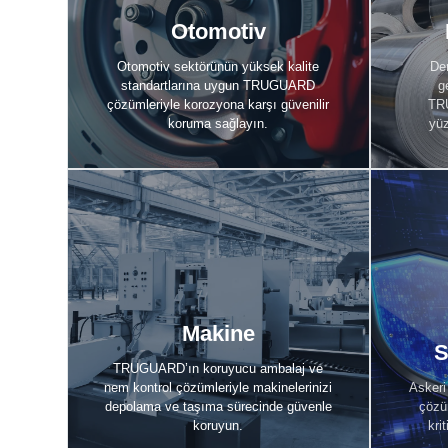
Otomotiv
Otomotiv
Keşfet
Otomotiv sektörünün yüksek kalite
Dem
standartlarına uygun TRUGUARD
g
çözümleriyle korozyona karşı güvenilir
TR
koruma sağlayın.
yüz
Makine
S
Makine
Keşfet
S
TRUGUARD’ın koruyucu ambalaj ve
nem kontrol çözümleriyle makinelerinizi
Asker
depolama ve taşıma sürecinde güvenle
çözü
koruyun.
kri