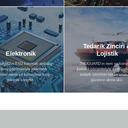
Tedarik Zinciri
Elektronik
Tedarik Zinciri & Lo
Elektronik
Lojistik
Keşfet
Keşfet
ARD’ın ESD korumalı ambalaj
TRUGUARD’ın nem ve koro
sprey çözümleriyle elektronik
koruma çözümleriyle sevkiyatla
enleri neme ve korozyona karşı
tedarik zincirinin her aşamas
güvenle koruyun.
güvence altına alın.