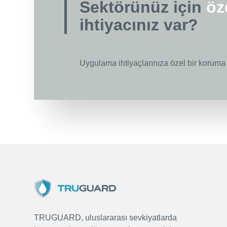
Sektörünüz için
öz
ihtiyacınız var?
Uygulama ihtiyaçlarınıza özel bir koruma
TRUGUARD, uluslararası sevkiyatlarda