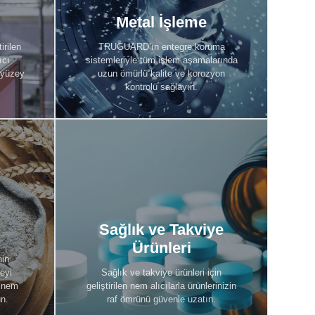
Metal İşleme
Metal İşleme
Keşfet
irilen
TRUGUARD’ın entegre koruma
ıcı
sistemleriyle tüm işlem aşamalarında
 yüzey
uzun ömürlü kalite ve korozyon
kontrolü sağlayın.
Sağlık ve Takviye Ürünleri
Sağlık ve Takviye
Keşfet
Ürünleri
nin
eyi
Sağlık ve takviye ürünleri için
 nem
geliştirilen nem alıcılarla ürünlerinizin
un.
raf ömrünü güvenle uzatın.