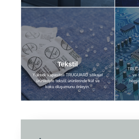
Tekstil
Keşfet
Tekstil
TRUGU
Yüksek kapasiteli TRUGUARD silikajel
ve 
ürünleriyle tekstil ürünlerinde küf ve
bileş
koku oluşumunu önleyin.