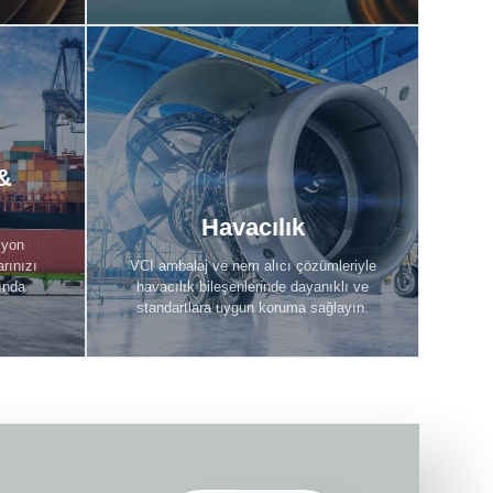
 &
jistik
Havacılık
Keşfet
Havacılık
zyon
rınızı
VCI ambalaj ve nem alıcı çözümleriyle
ında
havacılık bileşenlerinde dayanıklı ve
standartlara uygun koruma sağlayın.