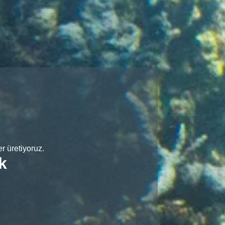
r üretiyoruz.
k