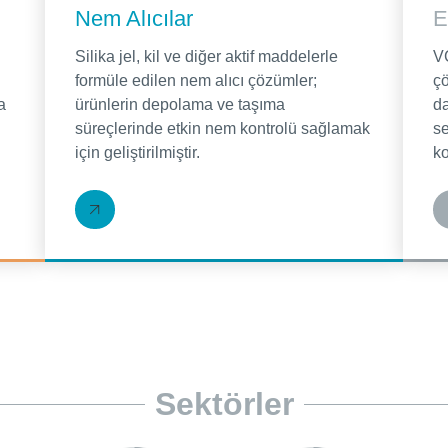
Nem Alıcılar
E
Silika jel, kil ve diğer aktif maddelerle
V
formüle edilen nem alıcı çözümler;
çö
a
ürünlerin depolama ve taşıma
da
süreçlerinde etkin nem kontrolü sağlamak
se
için geliştirilmiştir.
k
Sektörler