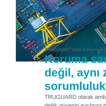
®
TRUGUARD
Desi Kimya’nın te
Koruma sad
değil, aynı
sorumluluk
TRUGUARD olarak ambala
değil; güvenin ayrılmaz b