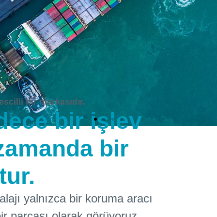
scilli bir markasıdır.
ece bir işlev
 zamanda bir
tur.
jı yalnızca bir koruma aracı
ir parçası olarak görüyoruz.