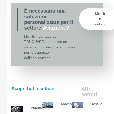
È necessaria una
Mettiti
soluzione
in
personalizzata per il
contatto
settore
Aviazione?
Mettiti in contatto con
TRUGUARD per creare un
sistema di protezione su misura
per le esigenze
dell’applicazione.
Scopri tutti i settori
Altri
settori
Macchinari
Tessile
Automotive