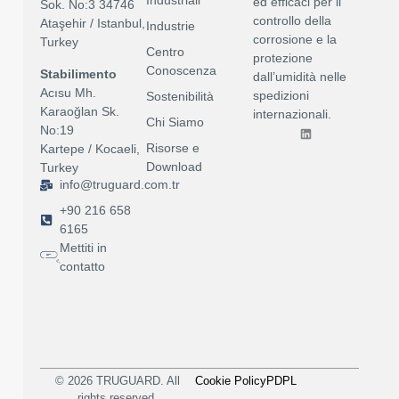
Industriali
ed efficaci per il
Sok. No:3 34746
controllo della
Ataşehir / Istanbul,
Industrie
corrosione e la
Turkey
Centro
protezione
Conoscenza
Stabilimento
dall’umidità nelle
Acısu Mh.
spedizioni
Sostenibilità
Karaoğlan Sk.
internazionali.
Chi Siamo
No:19
Risorse e
Kartepe / Kocaeli,
Download
Turkey
info@truguard.com.tr
+90 216 658
6165
Mettiti in
contatto
© 2026 TRUGUARD. All
Cookie Policy
PDPL
rights reserved.