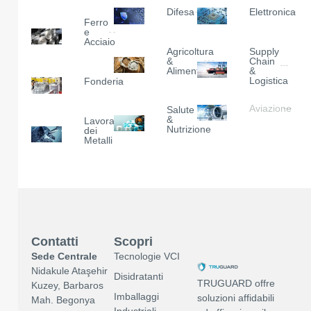
Difesa
Elettronica
Ferro
e
Acciaio
Agricoltura
Supply
&
Chain
Alimentare
&
Logistica
Fonderia
Aviazione
Salute
&
Lavorazione
Nutrizione
dei
Metalli
Contatti
Scopri
Sede Centrale
Tecnologie VCI
Nidakule Ataşehir
Disidratanti
TRUGUARD offre
Kuzey, Barbaros
Imballaggi
soluzioni affidabili
Mah. Begonya