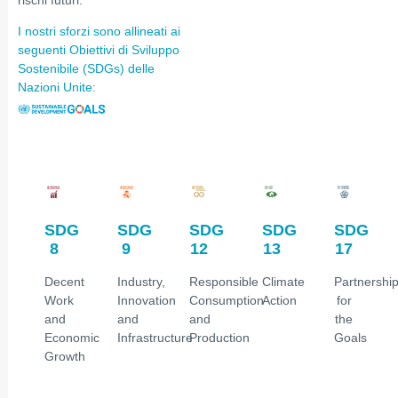
I nostri sforzi sono allineati ai
seguenti Obiettivi di Sviluppo
Sostenibile (SDGs) delle
Nazioni Unite:
SDG
SDG
SDG
SDG
SDG
8
9
12
13
17
Decent
Industry,
Responsible
Climate
Partnershi
Work
Innovation
Consumption
Action
for
and
and
and
the
Economic
Infrastructure
Production
Goals
Growth