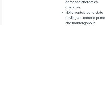
domanda energetica
operativa.
Nelle ventole sono state
privilegiate materie prime
che mantengono le
riducendo la
prestazioni
produzione di polvere
,
migliorando così la
qualità dell’aria.
Sono stati implementati
miglioramenti sistematici
basati sui risultati delle
rapporti di
analisi dei
audit energetico.
02
Energia Rinnovabile