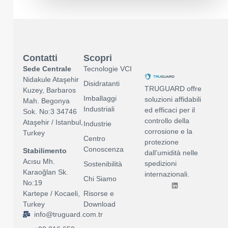
Contatti
Scopri
Sede Centrale
Tecnologie VCI
Nidakule Ataşehir
Disidratanti
TRUGUARD offre
Kuzey, Barbaros
Imballaggi
soluzioni affidabili
Mah. Begonya
Industriali
ed efficaci per il
Sok. No:3 34746
controllo della
Ataşehir / Istanbul,
Industrie
corrosione e la
Turkey
Centro
protezione
Conoscenza
Stabilimento
dall’umidità nelle
Acısu Mh.
spedizioni
Sostenibilità
Karaoğlan Sk.
internazionali.
Chi Siamo
No:19
Risorse e
Kartepe / Kocaeli,
Download
Turkey
info@truguard.com.tr