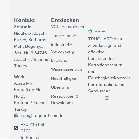
Kontakt
Entdecken
Zentrale
VCI-Technologien
Nidakule Ataşehir
Trockenmittel
TRUGUARD bietet
Kuzey, Barbaros
Industrielle
zuverlässige und
Mah. Begonya
Verpackung
effektive
Sok. No:3 34746
Lösungen für
Ataşehir / Istanbul,
Branchen
Korrosionsschutz
Turkey
Wissenszentrum
und
Werk
Feuchtigkeitskontrolle
Nachhaltigkeit
Acısu Mh.
bei internationalen
Über uns
Karaoğlan Sk.
Sendungen.
Ressourcen &
No:19
Downloads
Kartepe / Kocaeli,
Turkey
info@truguard.com.tr
+90 216 658
6165
In Kontakt