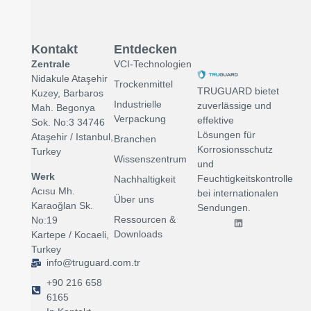
Kontakt
Entdecken
Zentrale
VCI-Technologien
Nidakule Ataşehir
Trockenmittel
TRUGUARD bietet
Kuzey, Barbaros
Industrielle
zuverlässige und
Mah. Begonya
Verpackung
effektive
Sok. No:3 34746
Lösungen für
Ataşehir / Istanbul,
Branchen
Korrosionsschutz
Turkey
Wissenszentrum
und
Werk
Feuchtigkeitskontrolle
Nachhaltigkeit
Acısu Mh.
bei internationalen
Über uns
Karaoğlan Sk.
Sendungen.
Ressourcen &
No:19
Downloads
Kartepe / Kocaeli,
Turkey
info@truguard.com.tr
+90 216 658
6165