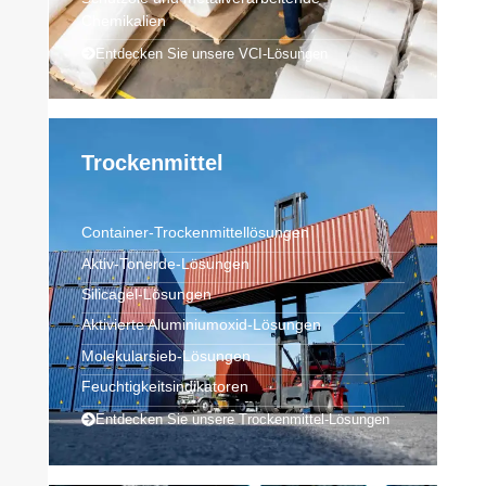
Chemikalien
Entdecken Sie unsere VCI-Lösungen
Trockenmittel
Container-Trockenmittellösungen
Aktiv-Tonerde-Lösungen
Silicagel-Lösungen
Aktivierte Aluminiumoxid-Lösungen
Molekularsieb-Lösungen
Feuchtigkeitsindikatoren
Entdecken Sie unsere Trockenmittel-Lösungen