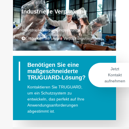
Industrielle Verpackung
Industrielle Verpackungslösungen
Entdecken Sie unsere Verpackungslösungen
Benötigen Sie eine
Jetzt
maßgeschneiderte
Kontakt
TRUGUARD-Lösung?
aufnehmen
Kontaktieren Sie TRUGUARD,
um ein Schutzsystem zu
entwickeln, das perfekt auf Ihre
Anwendungsanforderungen
abgestimmt ist.