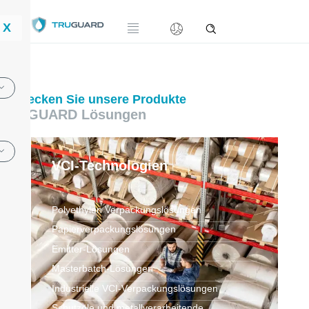
X
Entdecken Sie unsere Produkte
TRUGUARD Lösungen
VCI-Technologien
Polyethylen Verpackungslösungen
Papierverpackungslösungen
Emitter-Lösungen
Masterbatch-Lösungen
Industrielle VCI-Verpackungslösungen
Schutzöle und metallverarbeitende