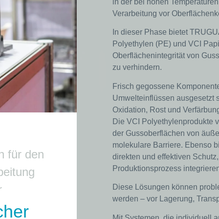
in der bei hohen Temperature
Verarbeitung vor Oberflächen
In dieser Phase bietet TRUGU
Polyethylen (PE) und VCI Papi
Oberflächenintegrität von Guss
zu verhindern.
Frisch gegossene Komponenten
Umwelteinflüssen ausgesetzt s
Oxidation, Rost und Verfärbun
Die VCI Polyethylenprodukte 
der Gussoberflächen von äuße
molekulare Barriere. Ebenso b
 für den
direkten und effektiven Schutz,
Produktionsprozess integrieren
beitung
r
Diese Lösungen können proble
werden – vor Lagerung, Transp
cher
Mit Systemen, die individuell 