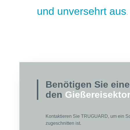
und unversehrt aus
.
Benötigen Sie ein
den
Gießereisekto
Kontaktieren Sie TRUGUARD, um ein Sch
zugeschnitten ist.