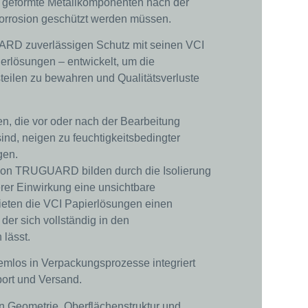
n geformte Metallkomponenten nach der
korrosion geschützt werden müssen.
ARD zuverlässigen Schutz mit seinen VCI
erlösungen – entwickelt, um die
teilen zu bewahren und Qualitätsverluste
, die vor oder nach der Bearbeitung
ind, neigen zu feuchtigkeitsbedingter
gen.
von TRUGUARD bilden durch die Isolierung
rer Einwirkung eine unsichtbare
ieten die VCI Papierlösungen einen
 der sich vollständig in den
 lässt.
mlos in Verpackungsprozesse integriert
ort und Versand.
an Geometrie, Oberflächenstruktur und