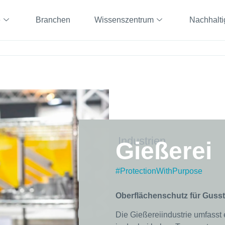
e
Branchen
Wissenszentrum
Nachhalti
Industrien
Gießerei
#ProtectionWithPurpose
Oberflächenschutz für Gusste
Die Gießereiindustrie umfass