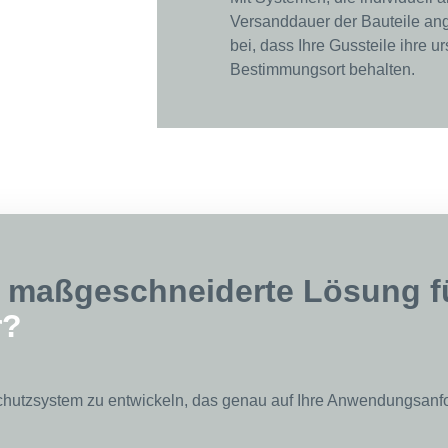
Versanddauer der Bauteile a
bei, dass Ihre Gussteile ihre u
Bestimmungsort behalten.
e maßgeschneiderte Lösung f
r?
utzsystem zu entwickeln, das genau auf Ihre Anwendungsanf