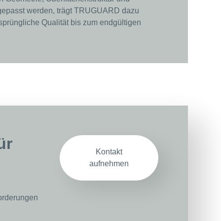
ngepasst werden, trägt TRUGUARD dazu
rsprüngliche Qualität bis zum endgültigen
ür
Kontakt
aufnehmen
orderungen